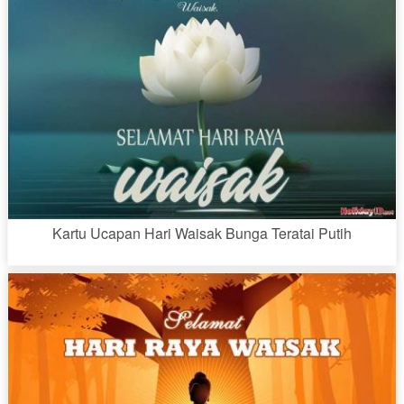
Kartu Ucapan Hari Waisak Bunga Teratai Putih