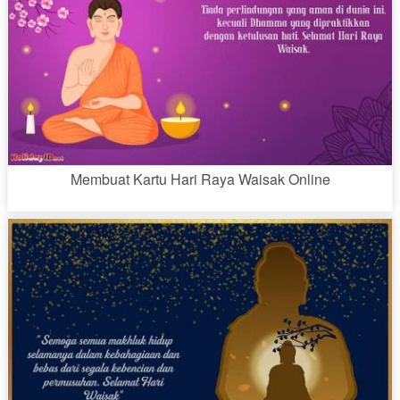
Membuat Kartu Hari Raya Waisak Online