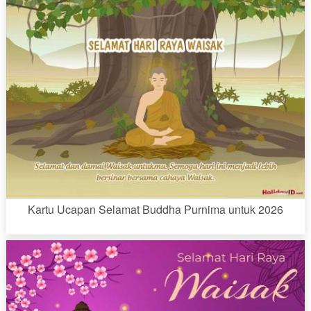
Kartu Ucapan Selamat Buddha Purnima untuk 2026