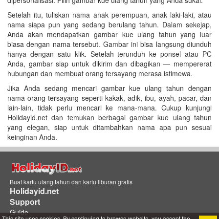
dipersonalisasi. Pilih gambar kue ulang tahun yang Anda sukai.
Setelah itu, tuliskan nama anak perempuan, anak laki-laki, atau
nama siapa pun yang sedang berulang tahun. Dalam sekejap,
Anda akan mendapatkan gambar kue ulang tahun yang luar
biasa dengan nama tersebut. Gambar ini bisa langsung diunduh
hanya dengan satu klik. Setelah terunduh ke ponsel atau PC
Anda, gambar siap untuk dikirim dan dibagikan — mempererat
hubungan dan membuat orang tersayang merasa istimewa.
Jika Anda sedang mencari gambar kue ulang tahun dengan
nama orang tersayang seperti kakak, adik, ibu, ayah, pacar, dan
lain-lain, tidak perlu mencari ke mana-mana. Cukup kunjungi
Holidayid.net dan temukan berbagai gambar kue ulang tahun
yang elegan, siap untuk ditambahkan nama apa pun sesuai
keinginan Anda.
Buat kartu ulang tahun dan kartu liburan gratis
Holidayid.net
Support
Guide
This site uses cookies. By continuing to browse website, you accept the