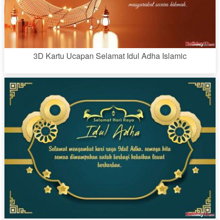
3D Kartu Ucapan Selamat Idul Adha Islamic