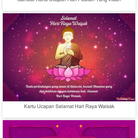
Kartu Ucapan Selamat Hari Raya Waisak