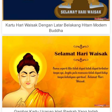
Kartu Hari Waisak Dengan Latar Belakang Hitam Modern
Buddha
Gambar Kartu Ucapan Hari Paskah Yang Indah