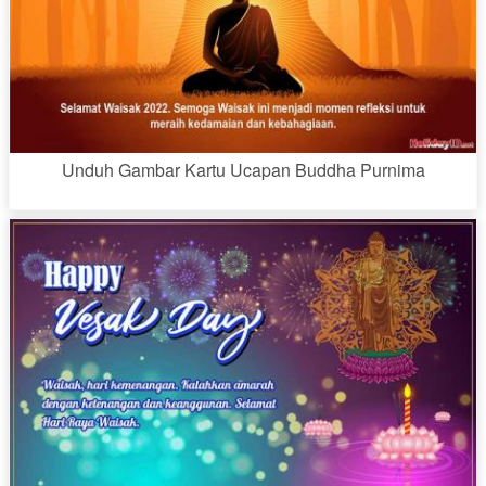
Unduh Gambar Kartu Ucapan Buddha Purnima