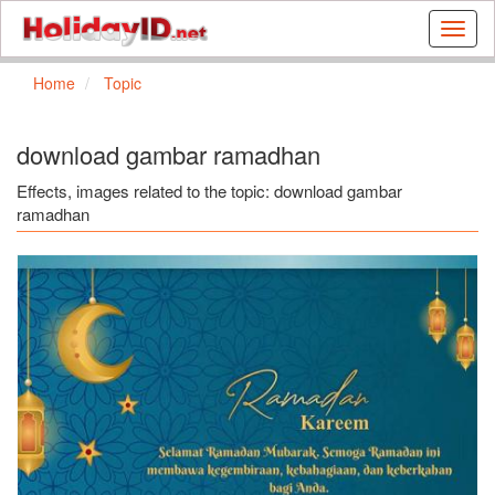
Buat
kartu
ulang
Home
Topic
tahun
dan
kartu
download gambar ramadhan
libura
gratis
Effects, images related to the topic: download gambar
ramadhan