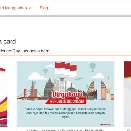
ari ulang tahun
Blog
a card
endence Day Indonesia card