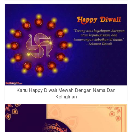
Kartu Happy Diwali Mewah Dengan Nama Dan
Keinginan