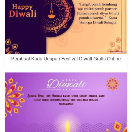
Pembuat Kartu Ucapan Festival Diwali Gratis Online