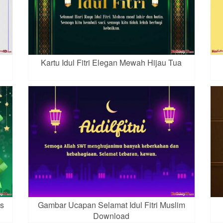
Kartu Idul Fitri Elegan Mewah Hijau Tua
is
Gambar Ucapan Selamat Idul Fitri Muslim
Download