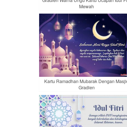
Gradien Warna Ungu Kartu Ucapan Idul Fit
Mewah
Kartu Ramadhan Mubarak Dengan Masji
Gradien