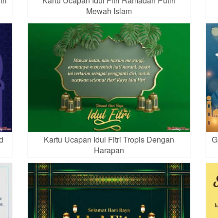
ri
Kartu Ucapan Idul Fitri Ramadan Putih
Mewah Islam
d
Kartu Ucapan Idul Fitri Tropis Dengan
G
Harapan