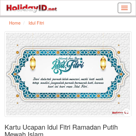
Buat
kartu
ulang
Home
Idul Fitri
tahun
dan
kartu
libura
gratis
Kartu Ucapan Idul Fitri Ramadan Putih
Mewah Islam