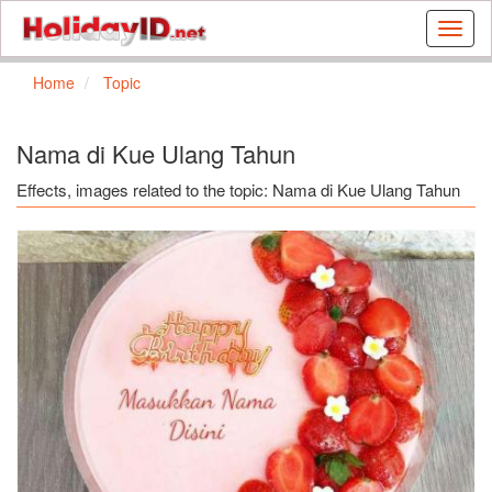
Buat
kartu
ulang
Home
Topic
tahun
dan
kartu
Nama di Kue Ulang Tahun
libura
gratis
Effects, images related to the topic: Nama di Kue Ulang Tahun