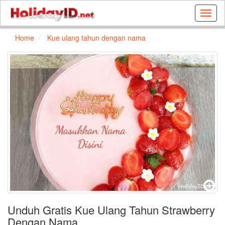
Buat
kartu
ulang
Home
Kue ulang tahun dengan nama
tahun
dan
kartu
libura
gratis
Unduh Gratis Kue Ulang Tahun Strawberry
Dengan Nama