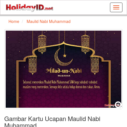
Buat
kartu
ulang
Home
Maulid Nabi Muhammad
tahun
dan
kartu
libura
gratis
Gambar Kartu Ucapan Maulid Nabi
Muhammad