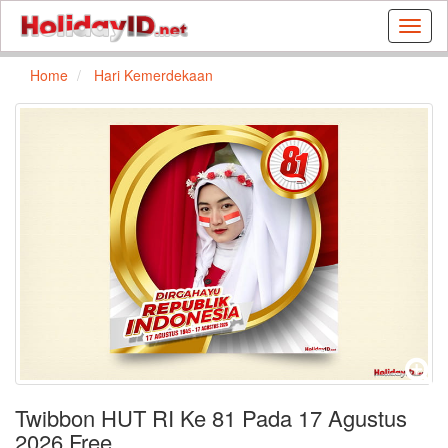
Buat
kartu
ulang
Home
Hari Kemerdekaan
tahun
dan
kartu
libura
gratis
Twibbon HUT RI Ke 81 Pada 17 Agustus
2026 Free