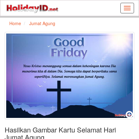
Buat
kartu
ulang
Home
Jumat Agung
tahun
dan
kartu
libura
gratis
Hasilkan Gambar Kartu Selamat Hari
Jumat Agung