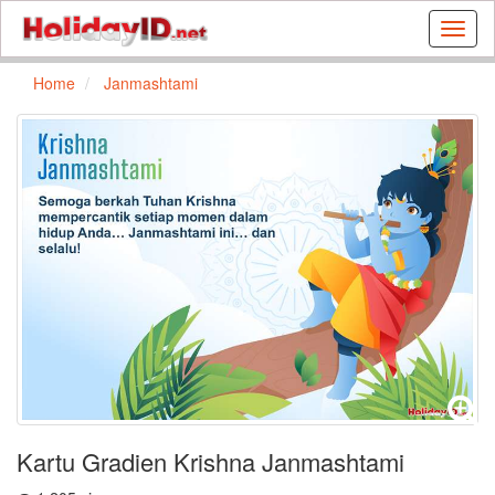
Buat
kartu
ulang
Home
Janmashtami
tahun
dan
kartu
libura
gratis
Kartu Gradien Krishna Janmashtami