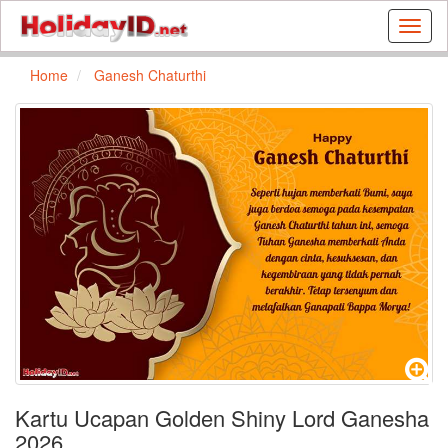
Buat
kartu
ulang
Home
Ganesh Chaturthi
tahun
dan
kartu
libura
gratis
Kartu Ucapan Golden Shiny Lord Ganesha
2026