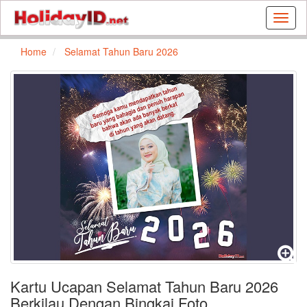
Buat
kartu
ulang
Home
Selamat Tahun Baru 2026
tahun
dan
kartu
libura
gratis
Kartu Ucapan Selamat Tahun Baru 2026
Berkilau Dengan Bingkai Foto