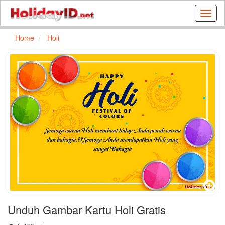
Buat
kartu
ulang
Home
Holi
tahun
dan
kartu
libura
gratis
Unduh Gambar Kartu Holi Gratis