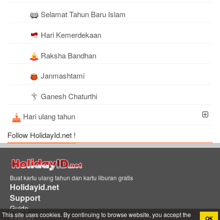
Selamat Tahun Baru Islam
Hari Kemerdekaan
Raksha Bandhan
Janmashtami
Ganesh Chaturthi
Hari ulang tahun
Follow HolidayId.net !
Buat kartu ulang tahun dan kartu liburan gratis
Holidayid.net
Support
Guide
This site uses cookies. By continuing to browse website, you accept the
Friend
OK